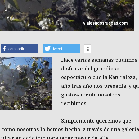
compartir
tweet
Hace varias semanas pudimos
disfrutar del grandioso
espectáculo que la Naturaleza,
año tras año nos presenta, y q
gustosamente nosotros
recibimos.
Simplemente queremos que
r como nosotros lo hemos hecho, a través de una galería
 picar en cada foto para tener mayor detalle