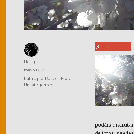
+1
Autor
Heilig
Publicado
mayo 17, 2017
el
Categorías
Ruta a pie
,
Ruta en Moto
,
Uncategorized
podáis disfruta
de fotos, puedes