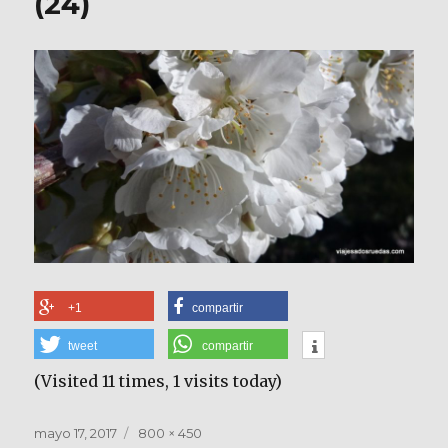
(24)
+1
compartir
tweet
compartir
(Visited 11 times, 1 visits today)
Publicado
Tamaño
mayo 17, 2017
800 × 450