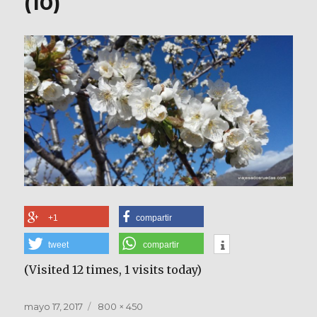
(10)
+1
compartir
tweet
compartir
(Visited 12 times, 1 visits today)
Publicado
Tamaño
mayo 17, 2017
800 × 450