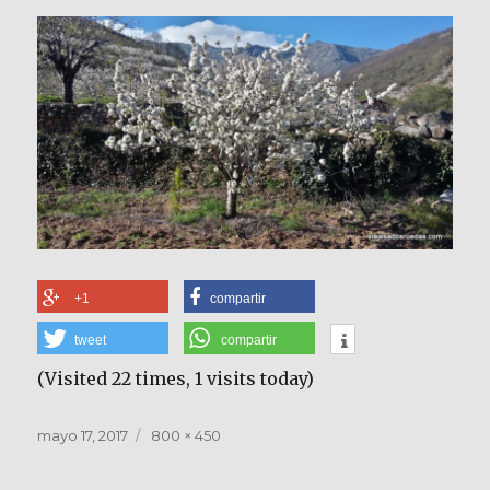
+1
compartir
tweet
compartir
(Visited 22 times, 1 visits today)
Publicado
Tamaño
mayo 17, 2017
800 × 450
el
completo