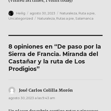
(Visited 181 times, 1 visits today)
Autor
Publicado
Categorías
Heilig
agosto 30, 2023
Naturaleza
,
Ruta a pie
,
el
Etiquetas
Uncategorized
Naturaleza
,
Rutas a pie
,
Salamanca
8 opiniones en “De paso por la
Sierra de Francia. Miranda del
Castañar y la ruta de Los
Prodigios”
José Carlos Colilla Morón
dice:
agosto 30, 2023 a las 9:43 am