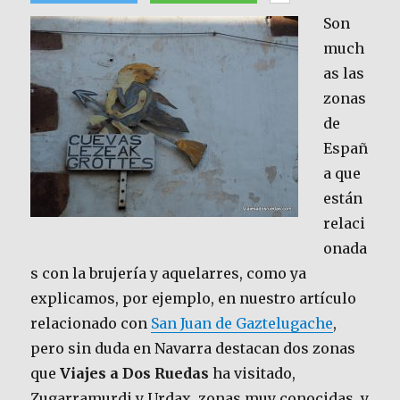
Son
much
as las
zonas
de
Españ
a que
están
relaci
onada
s con la brujería y aquelarres, como ya
explicamos, por ejemplo, en nuestro artículo
relacionado con
San Juan de Gaztelugache
,
pero sin duda en Navarra destacan dos zonas
que
Viajes a Dos Ruedas
ha visitado,
Zugarramurdi y Urdax, zonas muy conocidas, y