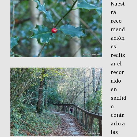
Nuest
ra
reco
mend
ación
es
realiz
ar el
recor
rido
en
sentid
o
contr
ario a
las