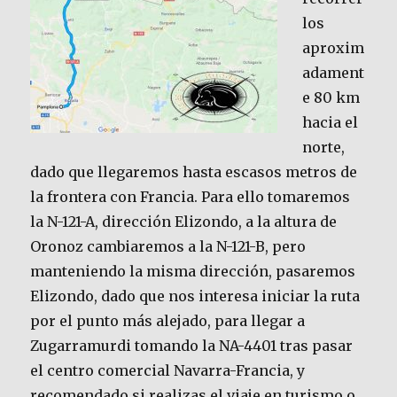
los
aproxim
adament
e 80 km
hacia el
norte,
dado que llegaremos hasta escasos metros de
la frontera con Francia. Para ello tomaremos
la N-121-A, dirección Elizondo, a la altura de
Oronoz cambiaremos a la N-121-B, pero
manteniendo la misma dirección, pasaremos
Elizondo, dado que nos interesa iniciar la ruta
por el punto más alejado, para llegar a
Zugarramurdi tomando la NA-4401 tras pasar
el centro comercial Navarra-Francia, y
recomendado si realizas el viaje en turismo o