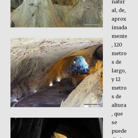
natur
al, de,
aprox
imada
mente
, 120
metro
s de
largo,
y 12
metro
s de
altura
, que
se
puede