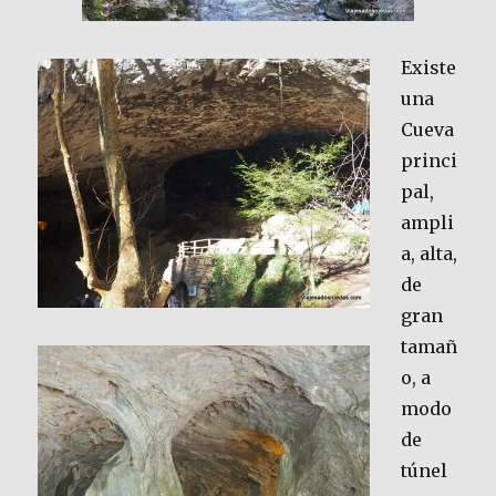
Existe
una
Cueva
princi
pal,
ampli
a, alta,
de
gran
tamañ
o, a
modo
de
túnel