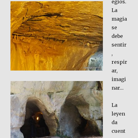
egios.
La
magia
se
debe
sentir
,
respir
ar,
imagi
nar…
La
leyen
da
cuent