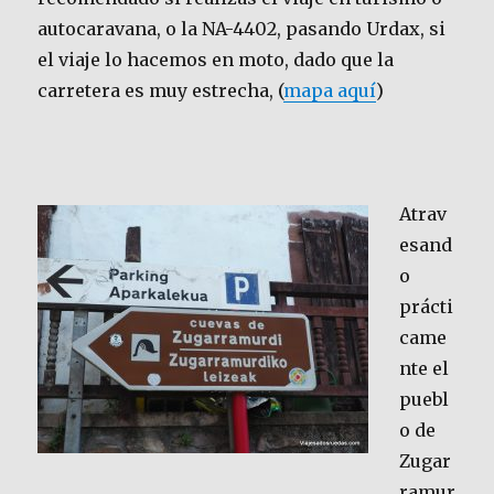
autocaravana, o la NA-4402, pasando Urdax, si
el viaje lo hacemos en moto, dado que la
carretera es muy estrecha, (
mapa aquí
)
Atrav
esand
o
prácti
came
nte el
puebl
o de
Zugar
ramur