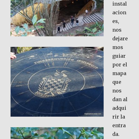
instal
acion
es,
nos
dejare
mos
guiar
por el
mapa
que
nos
dan al
adqui
rir la
entra
da.