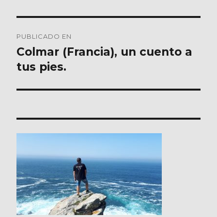
Navegación
PUBLICADO EN
de
Colmar (Francia), un cuento a
tus pies.
entradas