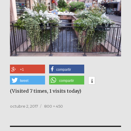
+1
compartir
tweet
compartir
(Visited 7 times, 1 visits today)
Publicado
Tamaño
octubre 2, 2017
800 × 450
el
completo