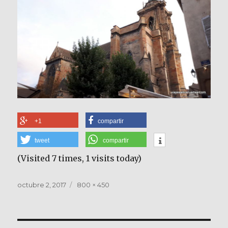
+1
compartir
tweet
compartir
(Visited 7 times, 1 visits today)
Publicado
Tamaño
octubre 2, 2017
800 × 450
el
completo