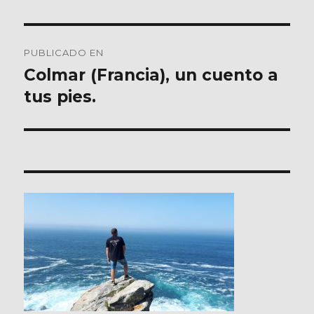
Navegación
PUBLICADO EN
de
Colmar (Francia), un cuento a
tus pies.
entradas