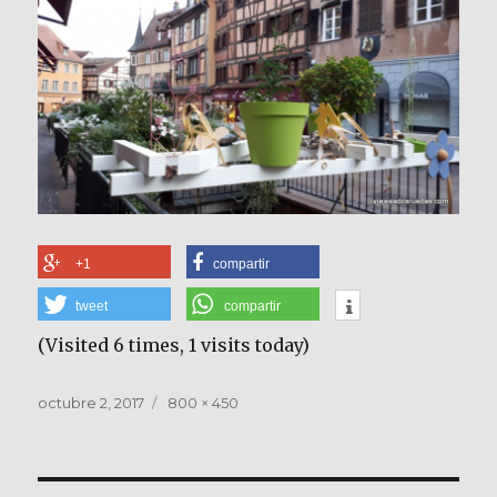
+1
compartir
tweet
compartir
(Visited 6 times, 1 visits today)
Publicado
Tamaño
octubre 2, 2017
800 × 450
el
completo