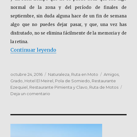
normal de la zona y del período de finales de
septiembre, sin duda alguna hace de un fin de semana
algo que no puedes dejar pasar, y que, una vez has
disfrutado, no se elimina fácilmente de la memoria y de
la retina.
«ASTURIAS – Septiembre 2016 – 
Continuar leyendo
Publicado
Categorías
Etiquetas
octubre 24, 2016
Naturaleza
,
Ruta en Moto
Amigos
,
el
Grado
,
Hotel El Meirel
,
Pola de Somiedo
,
Restaurante
Ezequiel
,
Restaurante Pimienta y Clavo
,
Ruta de Motos
en
Deja un comentario
ASTURIAS
–
Septiembre
2016
–
Destino