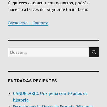
Si quieres contactar con nosotros, podrás
hacerlo a través del siguiente formulario.
Formulario – Contacto
BU
Buscar
por:
ENTRADAS RECIENTES
CANDELARIO. Una peña con 30 años de
historia.
De paso por la Sierra de Francia. Miranda