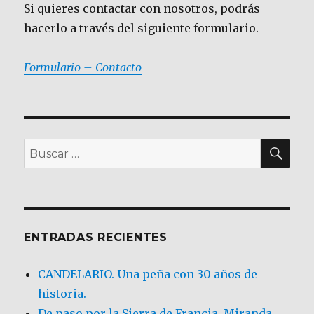
Si quieres contactar con nosotros, podrás
hacerlo a través del siguiente formulario.
Formulario – Contacto
BU
Buscar
por:
ENTRADAS RECIENTES
CANDELARIO. Una peña con 30 años de
historia.
De paso por la Sierra de Francia. Miranda