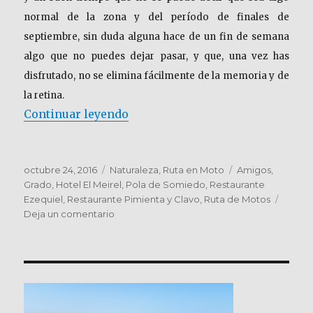
normal de la zona y del período de finales de
septiembre, sin duda alguna hace de un fin de semana
algo que no puedes dejar pasar, y que, una vez has
disfrutado, no se elimina fácilmente de la memoria y de
la retina.
«ASTURIAS – Septiembre 2016 – 
Continuar leyendo
Publicado
Categorías
Etiquetas
octubre 24, 2016
Naturaleza
,
Ruta en Moto
Amigos
,
el
Grado
,
Hotel El Meirel
,
Pola de Somiedo
,
Restaurante
Ezequiel
,
Restaurante Pimienta y Clavo
,
Ruta de Motos
en
Deja un comentario
ASTURIAS
–
Septiembre
2016
–
Destino