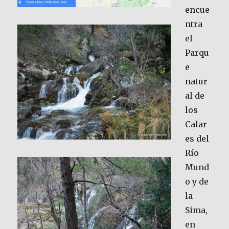
encue
ntra
el
Parqu
e
natur
al de
los
Calar
es del
Río
Mund
o y de
la
Sima,
en