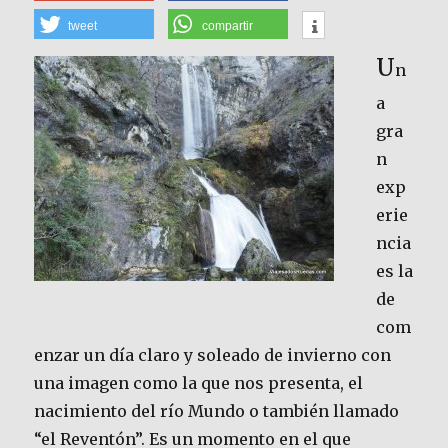
tweet
compartir
U
n
a
gra
n
exp
erie
ncia
es la
de
com
enzar un día claro y soleado de invierno con
una imagen como la que nos presenta, el
nacimiento del río Mundo o también llamado
“el Reventón”. Es un momento en el que