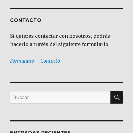
CONTACTO
Si quieres contactar con nosotros, podrás
hacerlo a través del siguiente formulario.
Formulario – Contacto
BU
Buscar
por:
ENTRADAS RECIENTES