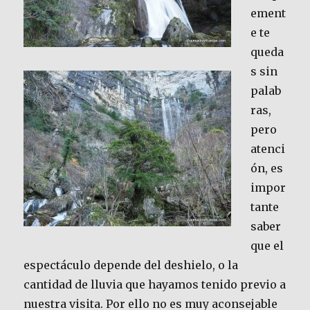
ement
e te
queda
s sin
palab
ras,
pero
atenci
ón, es
impor
tante
saber
que el
espectáculo depende del deshielo, o la
cantidad de lluvia que hayamos tenido previo a
nuestra visita. Por ello no es muy aconsejable