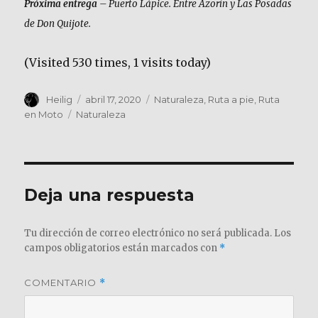
Próxima entrega
– Puerto Lápice. Entre Azorín y Las Posadas
de Don Quijote.
(Visited 530 times, 1 visits today)
Autor
Publicado
Categorías
Heilig
abril 17, 2020
Naturaleza
,
Ruta a pie
,
Ruta
el
Etiquetas
en Moto
Naturaleza
Deja una respuesta
Tu dirección de correo electrónico no será publicada.
Los
campos obligatorios están marcados con
*
COMENTARIO
*