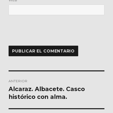
WEB
Navegación
ANTERIOR
de
Alcaraz. Albacete. Casco
Entrada
anterior:
histórico con alma.
entradas