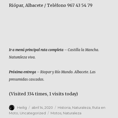
Riópar, Albacete / Teléfono 967 43 54 79
Ir a menú principal ruta completa
– Castilla la Mancha.
Naturaleza viva.
Próxima entrega
– Riopar y Río Mundo. Albacete. Las
presumidas cascadas.
(Visited 334 times, 1 visits today)
Autor
Publicado
Categorías
Heilig
abril 14, 2020
Historia
,
Naturaleza
,
Ruta en
el
Etiquetas
Moto
,
Uncategorized
Motos
,
Naturaleza