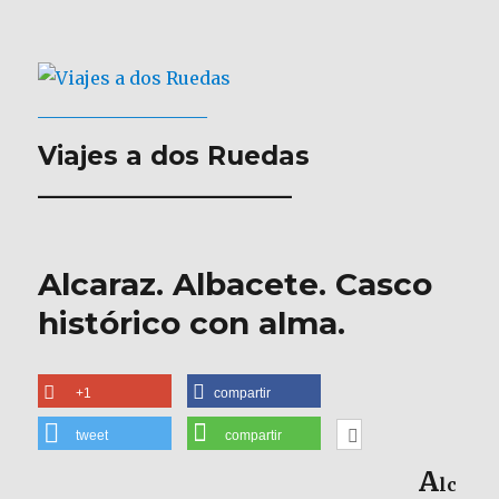
Viajes a dos Ruedas
___________________
Alcaraz. Albacete. Casco
histórico con alma.
+1
compartir
tweet
compartir
A
lc