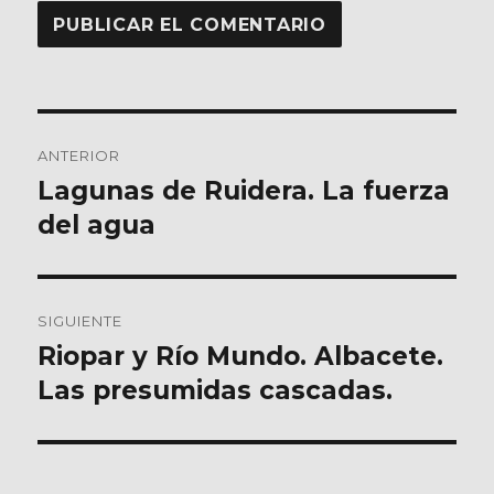
Navegación
ANTERIOR
de
Lagunas de Ruidera. La fuerza
Entrada
anterior:
del agua
entradas
SIGUIENTE
Riopar y Río Mundo. Albacete.
Entrada
siguiente:
Las presumidas cascadas.