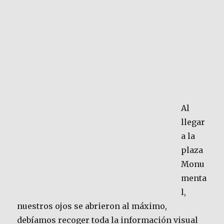
Al
llegar
a la
plaza
Monu
menta
l,
nuestros ojos se abrieron al máximo,
debíamos recoger toda la información visual