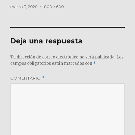
Publicado
Tamaño
marzo 3, 2020
800 × 600
el
completo
Deja una respuesta
Tu dirección de correo electrónico no será publicada.
Los
campos obligatorios están marcados con
*
COMENTARIO
*