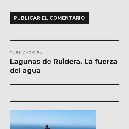
Navegación
PUBLICADO EN
de
Lagunas de Ruidera. La fuerza
del agua
entradas