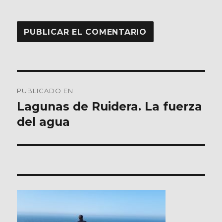
Navegación
PUBLICADO EN
de
Lagunas de Ruidera. La fuerza
del agua
entradas