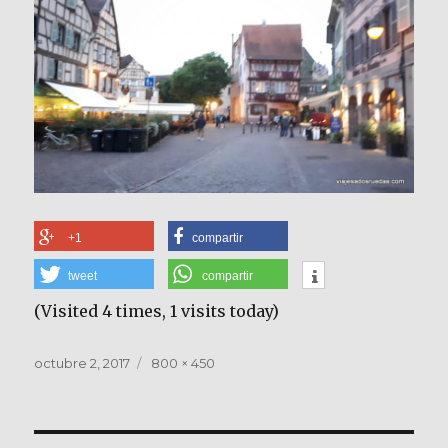
+1
compartir
tweet
compartir
(Visited 4 times, 1 visits today)
Publicado
Tamaño
octubre 2, 2017
800 × 450
el
completo