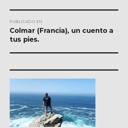
Navegación
PUBLICADO EN
de
Colmar (Francia), un cuento a
tus pies.
entradas