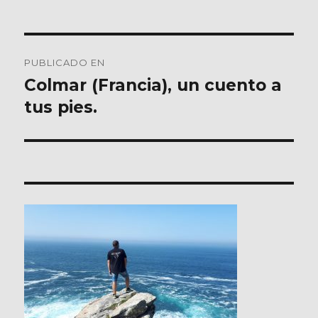
Navegación
PUBLICADO EN
de
Colmar (Francia), un cuento a
tus pies.
entradas