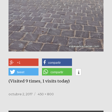
+1
compartir
tweet
compartir
(Visited 9 times, 1 visits today)
Publicado
Tamaño
octubre 2, 2017
450 × 800
el
completo