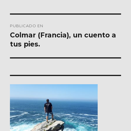
Navegación
PUBLICADO EN
de
Colmar (Francia), un cuento a
tus pies.
entradas