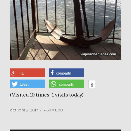
+1
compartir
tweet
compartir
(Visited 10 times, 1 visits today)
Publicado
Tamaño
octubre 2, 2017
450 × 800
el
completo