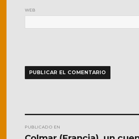
WEB
Navegación
PUBLICADO EN
de
Colmar (Francia), un cuen