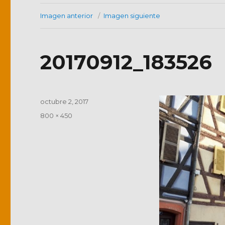
Imagen anterior
Imagen siguiente
20170912_183526
Publicado
octubre 2, 2017
el
Tamaño
800 × 450
completo