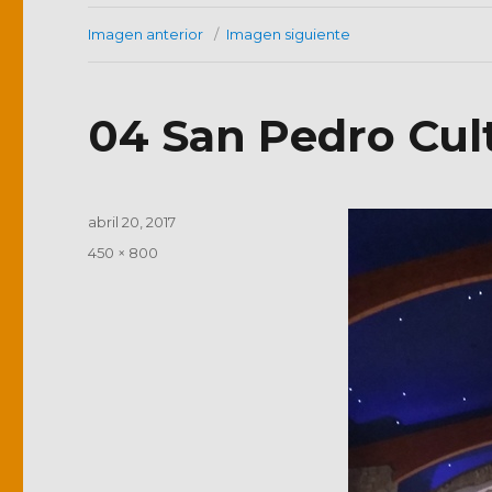
Imagen anterior
Imagen siguiente
04 San Pedro Cult
Publicado
abril 20, 2017
el
Tamaño
450 × 800
completo