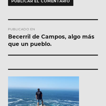
Navegación
PUBLICADO EN
de
Becerril de Campos, algo más
que un pueblo.
entradas