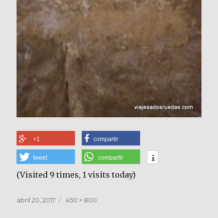
+1
compartir
tweet
compartir
(Visited 9 times, 1 visits today)
Publicado
Tamaño
abril 20, 2017
450 × 800
el
completo