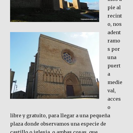
pie al
recint
o, nos
adent
ramo
s por
una
puert
a
medie
val,
acces
o
libre y gratuito, para llegar a una pequeña
plaza donde observamos una especie de
castillo o iglesia, o ambas cosas, que