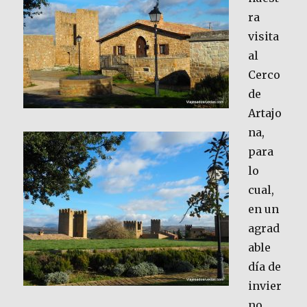
ra
visita
al
Cerco
de
Artajo
na,
para
lo
cual,
en un
agrad
able
día de
invier
no,