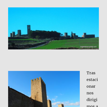
Tras
estaci
onar
nos
dirigi
mos a