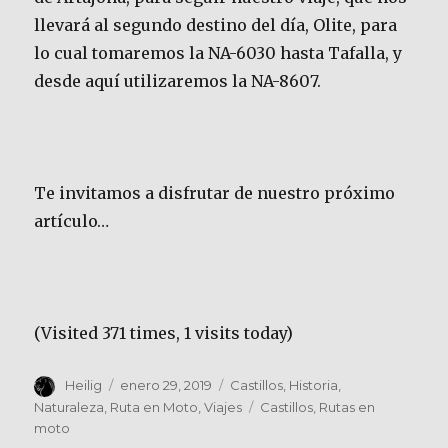
llevará al segundo destino del día, Olite, para
lo cual tomaremos la NA-6030 hasta Tafalla, y
desde aquí utilizaremos la NA-8607.
Te invitamos a disfrutar de nuestro próximo
artículo…
(Visited 371 times, 1 visits today)
Autor
Publicado
Categorías
Heilig
enero 29, 2019
Castillos
,
Historia
,
el
Etiquetas
Naturaleza
,
Ruta en Moto
,
Viajes
Castillos
,
Rutas en
moto