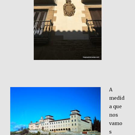
A
medid
a que
nos
vamo
s