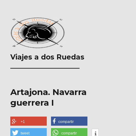
Viajes a dos Ruedas
___________________
Artajona. Navarra
guerrera I
+1
compartir
tweet
compartir