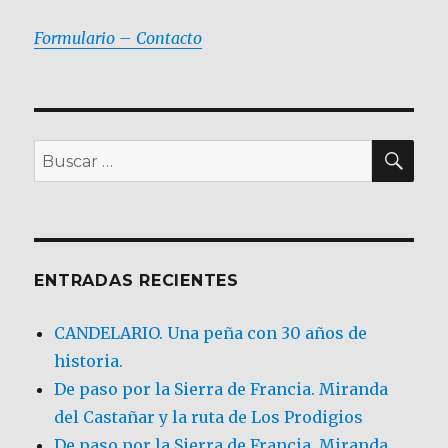
Formulario – Contacto
BU
Buscar
por:
ENTRADAS RECIENTES
CANDELARIO. Una peña con 30 años de
historia.
De paso por la Sierra de Francia. Miranda
del Castañar y la ruta de Los Prodigios
De paso por la Sierra de Francia, Miranda