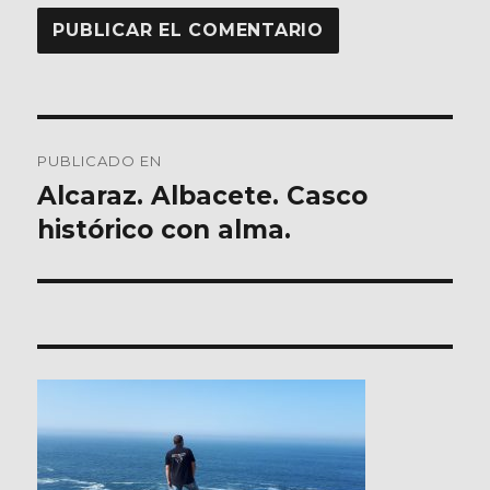
Navegación
PUBLICADO EN
de
Alcaraz. Albacete. Casco
histórico con alma.
entradas