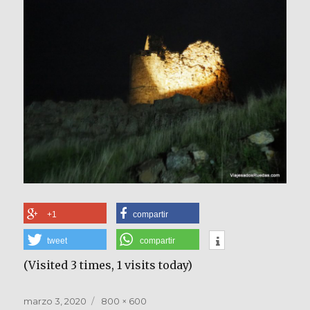
+1
compartir
tweet
compartir
(Visited 3 times, 1 visits today)
Publicado
Tamaño
marzo 3, 2020
800 × 600