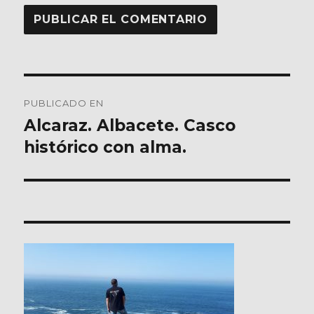
Navegación
PUBLICADO EN
de
Alcaraz. Albacete. Casco
histórico con alma.
entradas