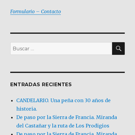
Formulario – Contacto
BU
Buscar
por:
ENTRADAS RECIENTES
CANDELARIO. Una peña con 30 años de
historia.
De paso por la Sierra de Francia. Miranda
del Castañar y la ruta de Los Prodigios
De paso por la Sierra de Francia, Miranda