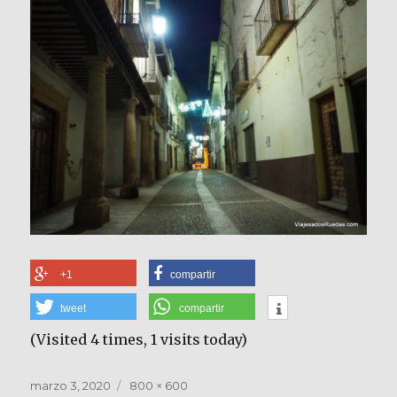
+1
compartir
tweet
compartir
(Visited 4 times, 1 visits today)
Publicado
Tamaño
marzo 3, 2020
800 × 600