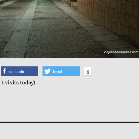
compartir
tweet
 1 visits today)