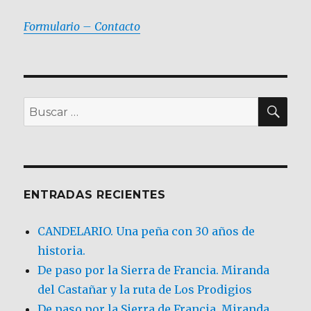
Formulario – Contacto
BU
Buscar
por:
ENTRADAS RECIENTES
CANDELARIO. Una peña con 30 años de
historia.
De paso por la Sierra de Francia. Miranda
del Castañar y la ruta de Los Prodigios
De paso por la Sierra de Francia, Miranda