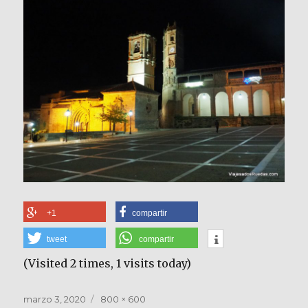
+1
compartir
tweet
compartir
(Visited 2 times, 1 visits today)
Publicado
Tamaño
marzo 3, 2020
800 × 600