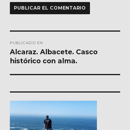
Navegación
PUBLICADO EN
de
Alcaraz. Albacete. Casco
histórico con alma.
entradas