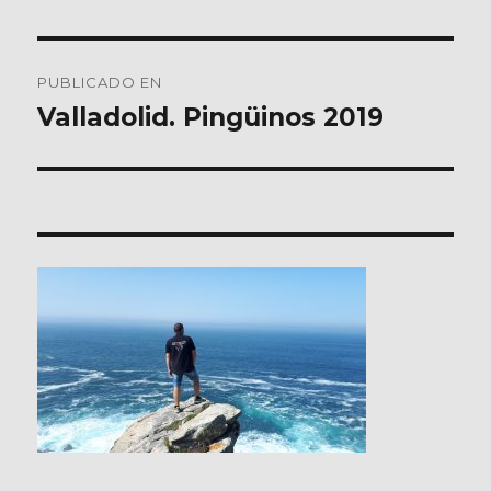
Navegación
PUBLICADO EN
de
Valladolid. Pingüinos 2019
entradas