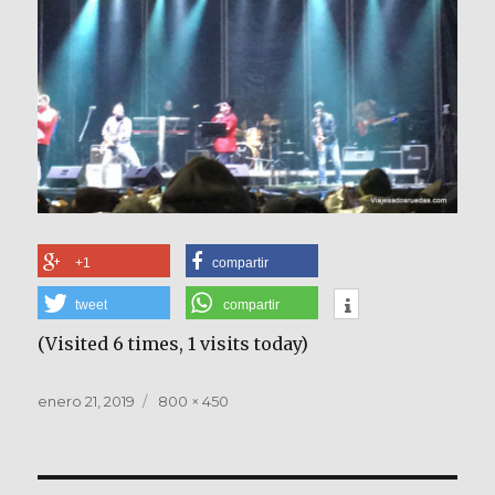
+1
compartir
tweet
compartir
(Visited 6 times, 1 visits today)
Publicado
Tamaño
enero 21, 2019
800 × 450
el
completo