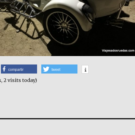
compartir
tweet
, 2 visits today)