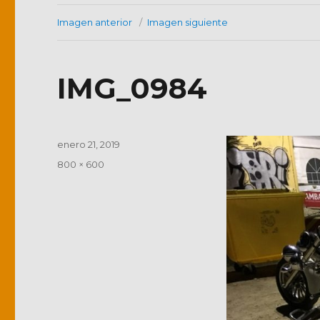
Imagen anterior
Imagen siguiente
IMG_0984
Publicado
enero 21, 2019
el
Tamaño
800 × 600
completo