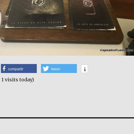
compartir
tweet
 1 visits today)