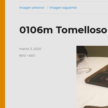
Imagen anterior
Imagen siguiente
0106m Tomelloso 
Publicado
marzo 3, 2020
el
Tamaño
800 × 600
completo