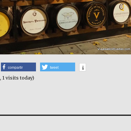
compartir
tweet
, 1 visits today)