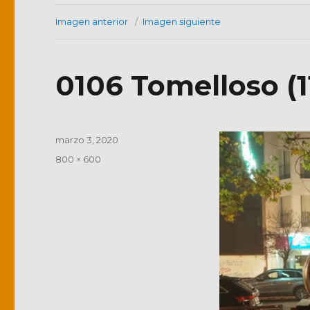
Imagen anterior
Imagen siguiente
0106 Tomelloso (1
Publicado
marzo 3, 2020
el
Tamaño
800 × 600
completo