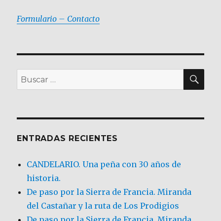
Formulario – Contacto
BU
Buscar
por:
ENTRADAS RECIENTES
CANDELARIO. Una peña con 30 años de
historia.
De paso por la Sierra de Francia. Miranda
del Castañar y la ruta de Los Prodigios
De paso por la Sierra de Francia, Miranda