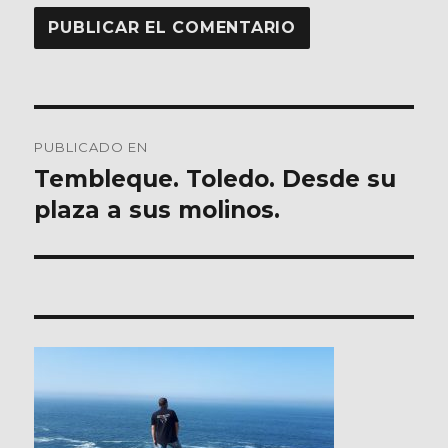
Navegación
PUBLICADO EN
de
Tembleque. Toledo. Desde su
plaza a sus molinos.
entradas