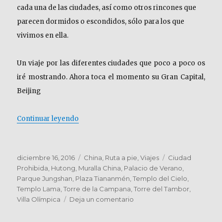
cada una de las ciudades, así como otros rincones que
parecen dormidos o escondidos, sólo para los que
vivimos en ella.
Un viaje por las diferentes ciudades que poco a poco os
iré mostrando. Ahora toca el momento su Gran Capital,
Beijing
«PEKÍN o BEIJING – 北京. Periplos por Asia 
Continuar leyendo
Publicado
Categorías
Etiquetas
diciembre 16, 2016
China
,
Ruta a pie
,
Viajes
Ciudad
el
Prohibida
,
Hutong
,
Muralla China
,
Palacio de Verano
,
Parque Jungshan
,
Plaza Tiananmén
,
Templo del Cielo
,
Templo Lama
,
Torre de la Campana
,
Torre del Tambor
,
en
Villa Olímpica
Deja un comentario
PEKÍN
o