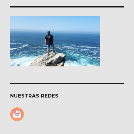
BEIJING
–
北
京.
Periplos
por
Asia
III
NUESTRAS REDES