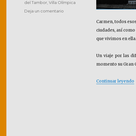
del Tambor
,
Villa Olímpica
en
Deja un comentario
PEKÍN
Carmen, todos esos 
o
BEIJING
ciudades, así como
–
que vivimos en ella
北
京.
Periplos
Un viaje por las d
por
momento su Gran Ca
Asia
III
«
Continuar leyendo