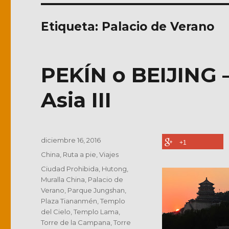
Etiqueta:
Palacio de Verano
PEKÍN o BEIJING 
Asia III
Publicado
diciembre 16, 2016
+1
el
Categorías
China
,
Ruta a pie
,
Viajes
Etiquetas
Ciudad Prohibida
,
Hutong
,
Muralla China
,
Palacio de
Verano
,
Parque Jungshan
,
Plaza Tiananmén
,
Templo
del Cielo
,
Templo Lama
,
Torre de la Campana
,
Torre