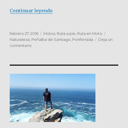
«EL BIERZO. Peñalba de Santiago
Continuar leyendo
Publicado
Categorías
Etiquetas
febrero 27, 2016
Motos
,
Ruta a pie
,
Ruta en Moto
el
Naturaleza
,
Peñalba de Santiago
,
Ponferrada
Deja un
en
comentario
EL
BIERZO.
Peñalba
de
Santiago,
Ponferrada
y
Astorga