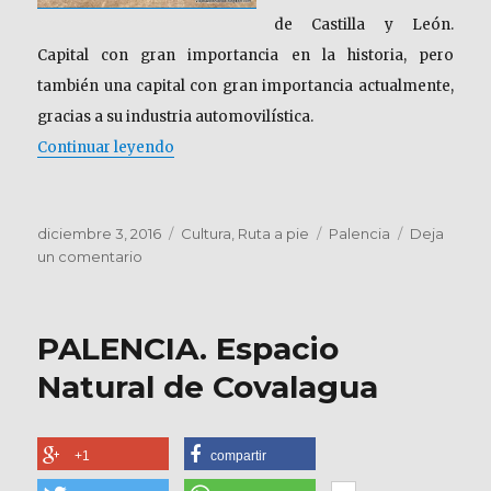
de Castilla y León.
Capital con gran importancia en la historia, pero
también una capital con gran importancia actualmente,
gracias a su industria automovilística.
«Palencia. Un paseo entre el Románico y el
Continuar leyendo
Publicado
Categorías
Etiquetas
diciembre 3, 2016
Cultura
,
Ruta a pie
Palencia
Deja
el
en
un comentario
Palencia.
Un
paseo
PALENCIA. Espacio
entre
el
Natural de Covalagua
Románico
y
el
+1
compartir
Gótico.