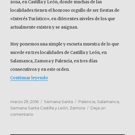
zona, en Castilla y León, donde muchas de las
localidades tienen el honroso orgullo de ser fiestas de
«Interés Turístico», en diferentes niveles de los que
actualmente existen y se asignan.
Hoy ponemos una simple y escueta muestra de lo que
sucede en tres localidades de Castilla y León, en
Salamanca, Zamora y Palencia, en tres días
consecutivos y en este orden.
«Castilla y León. Pasión en Semana Santa»
Continuar leyendo
Publicado
Categorías
Etiquetas
marzo 29, 2016
Semana Santa
Palencia
,
Salamanca
,
el
Semana Santa Castilla y León
,
Zamora
Deja un
en
comentario
Castilla
y
León.