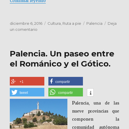
Continuar leyendo
Publicado
Categorías
Etiquetas
diciembre 6, 2016
Cultura
,
Ruta a pie
Palencia
Deja
el
en
un comentario
Palencia.
Museo
Arqueológico.
Palencia. Un paseo entre
Historia
y
el Románico y el Gótico.
Comics
+1
compartir
tweet
compartir
P
alencia, una de las
nueve provincias que
componen la
comunidad autónoma