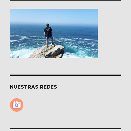
Pasión
en
Semana
Santa
NUESTRAS REDES