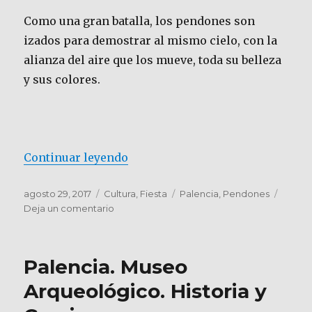
Como una gran batalla, los pendones son
izados para demostrar al mismo cielo, con la
alianza del aire que los mueve, toda su belleza
y sus colores.
«Los Pendones rasgan el cielo d
Continuar leyendo
Publicado
Categorías
Etiquetas
agosto 29, 2017
Cultura
,
Fiesta
Palencia
,
Pendones
el
en
Deja un comentario
Los
Pendones
rasgan
Palencia. Museo
el
cielo
Arqueológico. Historia y
de
Palencia.