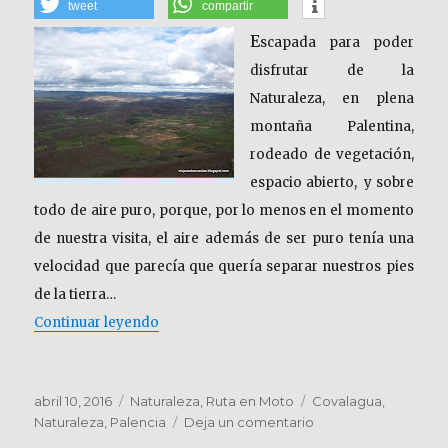
tweet
compartir
E
scapada para poder
disfrutar de la
Naturaleza, en plena
montaña Palentina,
rodeado de vegetación,
espacio abierto, y sobre
todo de aire puro, porque, por lo menos en el momento
de nuestra visita, el aire además de ser puro tenía una
velocidad que parecía que quería separar nuestros pies
de la tierra…
«PALENCIA. Espacio Natural de Covalagua
Continuar leyendo
Publicado
Categorías
Etiquetas
abril 10, 2016
Naturaleza
,
Ruta en Moto
Covalagua
,
el
en
Naturaleza
,
Palencia
Deja un comentario
PALENCIA.