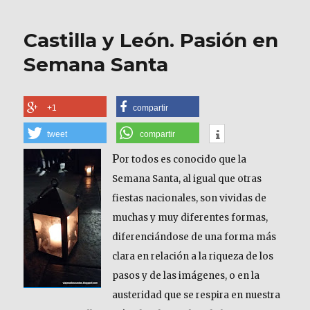
Espacio
Natural
Castilla y León. Pasión en
de
Covalagua
Semana Santa
+1
compartir
tweet
compartir
P
or todos es conocido que la
Semana Santa, al igual que otras
fiestas nacionales, son vividas de
muchas y muy diferentes formas,
diferenciándose de una forma más
clara en relación a la riqueza de los
pasos y de las imágenes, o en la
austeridad que se respira en nuestra