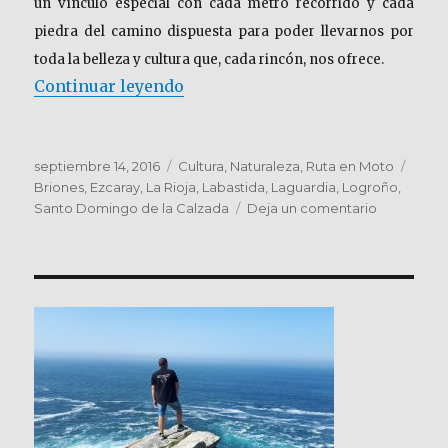
un vínculo especial con cada metro recorrido y cada
piedra del camino dispuesta para poder llevarnos por
toda la belleza y cultura que, cada rincón, nos ofrece.
«LA RIOJA. Naturaleza y Pueblos
Continuar leyendo
Publicado
Categorías
Etiqu
septiembre 14, 2016
Cultura
,
Naturaleza
,
Ruta en Moto
el
Briones
,
Ezcaray
,
La Rioja
,
Labastida
,
Laguardia
,
Logroño
,
en
Santo Domingo de la Calzada
Deja un comentario
LA
RIOJA.
Naturaleza
y
Pueblos