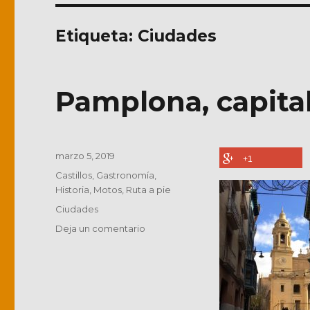
Etiqueta:
Ciudades
Pamplona, capita
Publicado
marzo 5, 2019
+1
el
Categorías
Castillos
,
Gastronomía
,
Historia
,
Motos
,
Ruta a pie
Etiquetas
Ciudades
en
Deja un comentario
Pamplona,
capital
de
Navarra