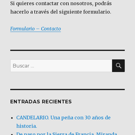
Si quieres contactar con nosotros, podrás
hacerlo a través del siguiente formulario.
Formulario – Contacto
BU
Buscar
por:
ENTRADAS RECIENTES
CANDELARIO. Una peña con 30 años de
historia.
De paso por la Sierra de Francia. Miranda