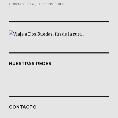
el
en
Concurso
Deja un comentario
SALAMANCA.
Paseo
de
primavera…
by
Heilig
–
José
Luis
NUESTRAS REDES
CONTACTO