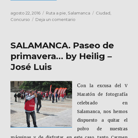
Publicado
Categorías
Etiquetas
agosto 22, 2016
Ruta a pie
,
Salamanca
Ciudad
,
el
en
Concurso
Deja un comentario
SALAMANCA.
Paseo
Urbano…
SALAMANCA. Paseo de
by
Carmen
primavera… by Heilig –
José Luis
C
on la excusa del V
Maratón de fotografía
celebrado en
Salamanca, nos hemos
dispuesto a quitar el
polvo de nuestras
máquinas y de disfrutar, en este caso, tanto Carmen