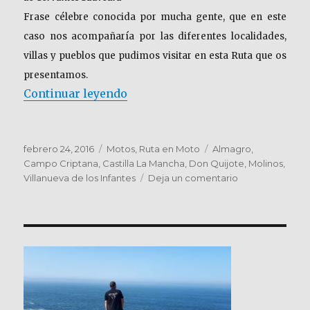
Frase célebre conocida por mucha gente, que en este
caso nos acompañaría por las diferentes localidades,
villas y pueblos que pudimos visitar en esta Ruta que os
presentamos.
«CASTILLA LA MANCHA. Don Quij
Continuar leyendo
Publicado
Categorías
Etiquetas
febrero 24, 2016
Motos
,
Ruta en Moto
Almagro
,
el
Campo Criptana
,
Castilla La Mancha
,
Don Quijote
,
Molinos
,
en
Villanueva de los Infantes
Deja un comentario
CASTILLA
LA
MANCHA.
Don
Quijote
y
sus
Gigantes.