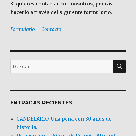
Si quieres contactar con nosotros, podrás
hacerlo a través del siguiente formulario.
Formulario – Contacto
BU
Buscar
por:
ENTRADAS RECIENTES
CANDELARIO. Una peña con 30 años de
historia.
De paso por la Sierra de Francia. Miranda