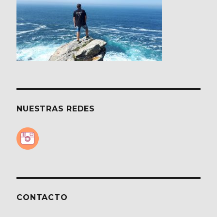
pueblo
de
ensueño.
NUESTRAS REDES
CONTACTO