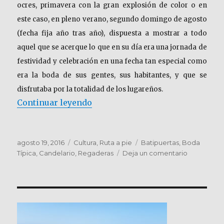
ocres, primavera con la gran explosión de color o en
este caso, en pleno verano, segundo domingo de agosto
(fecha fija año tras año), dispuesta a mostrar a todo
aquel que se acerque lo que en su día era una jornada de
festividad y celebración en una fecha tan especial como
era la boda de sus gentes, sus habitantes, y que se
disfrutaba por la totalidad de los lugareños.
«SALAMANCA. CANDELARIO. Boda 
Continuar leyendo
Publicado
Categorías
Etiquetas
agosto 19, 2016
Cultura
,
Ruta a pie
Batipuertas
,
Boda
el
en
Típica
,
Candelario
,
Regaderas
Deja un comentario
SALAMANC
CANDELAR
Boda
típica
en
un