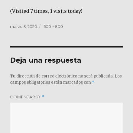
(Visited 7 times, 1 visits today)
Publicado
Tamaño
marzo 3, 2020
600 × 800
el
completo
Deja una respuesta
Tu dirección de correo electrónico no será publicada.
Los
campos obligatorios están marcados con
*
COMENTARIO
*