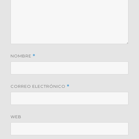
NOMBRE
*
CORREO ELECTRÓNICO
*
WEB