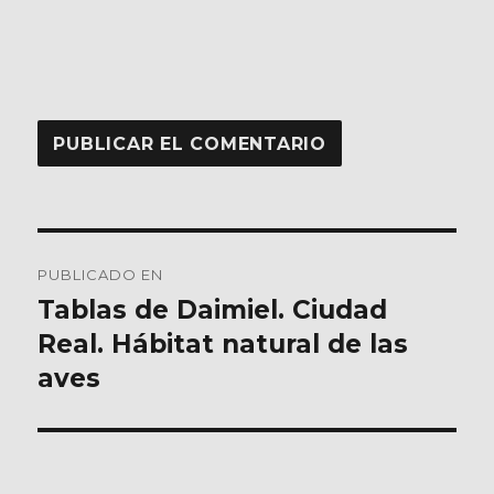
Navegación
PUBLICADO EN
de
Tablas de Daimiel. Ciudad
Real. Hábitat natural de las
entradas
aves