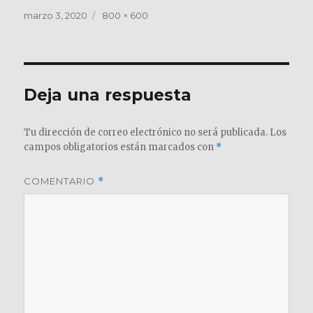
Publicado
Tamaño
marzo 3, 2020
800 × 600
el
completo
Deja una respuesta
Tu dirección de correo electrónico no será publicada.
Los
campos obligatorios están marcados con
*
COMENTARIO
*