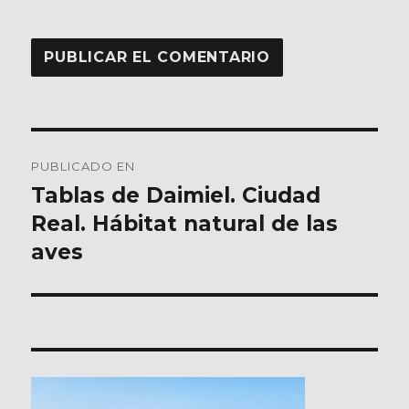
Navegación
PUBLICADO EN
de
Tablas de Daimiel. Ciudad
Real. Hábitat natural de las
entradas
aves