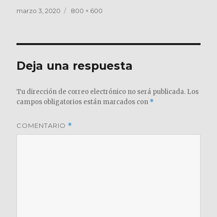
Publicado
Tamaño
marzo 3, 2020
800 × 600
el
completo
Deja una respuesta
Tu dirección de correo electrónico no será publicada.
Los
campos obligatorios están marcados con
*
COMENTARIO
*