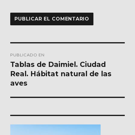
Navegación
PUBLICADO EN
de
Tablas de Daimiel. Ciudad
Real. Hábitat natural de las
entradas
aves