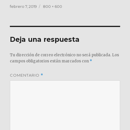
Publicado
Tamaño
febrero 7, 2019
800 × 600
el
completo
Deja una respuesta
Tu dirección de correo electrónico no será publicada.
Los
campos obligatorios están marcados con
*
COMENTARIO
*