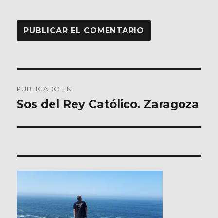
Navegación
PUBLICADO EN
de
Sos del Rey Católico. Zaragoza
entradas