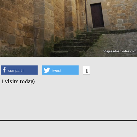
compartir
tweet
 1 visits today)