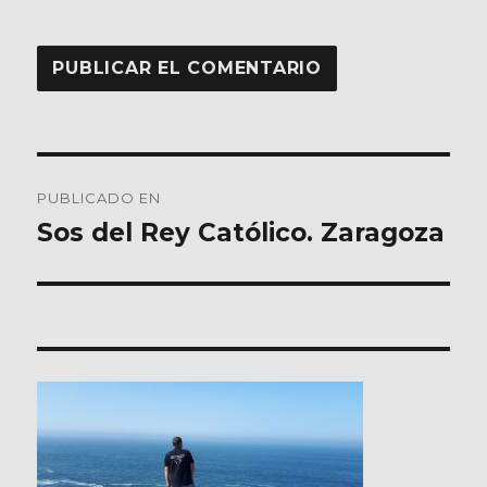
Navegación
PUBLICADO EN
de
Sos del Rey Católico. Zaragoza
entradas