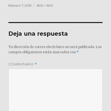
Publicado
Tamaño
febrero 7, 2019
800 × 600
el
completo
Deja una respuesta
Tu dirección de correo electrónico no será publicada.
Los
campos obligatorios están marcados con
*
COMENTARIO
*