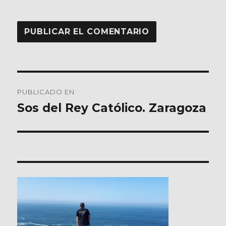
Navegación
PUBLICADO EN
de
Sos del Rey Católico. Zaragoza
entradas