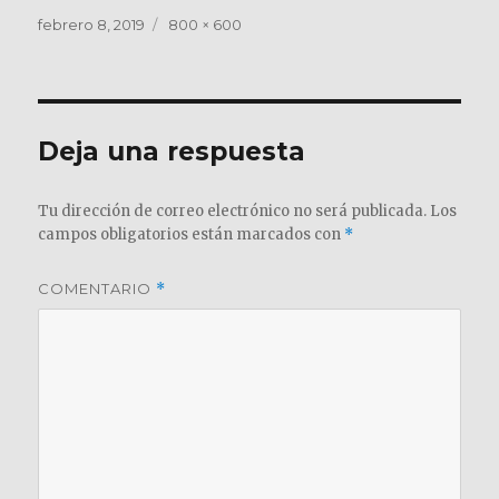
Publicado
Tamaño
febrero 8, 2019
800 × 600
el
completo
Deja una respuesta
Tu dirección de correo electrónico no será publicada.
Los
campos obligatorios están marcados con
*
COMENTARIO
*