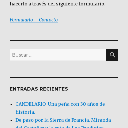
hacerlo a través del siguiente formulario.
Formulario – Contacto
BU
Buscar
por:
ENTRADAS RECIENTES
CANDELARIO. Una peña con 30 años de
historia.
De paso por la Sierra de Francia. Miranda
del Castañar y la ruta de Los Prodigios