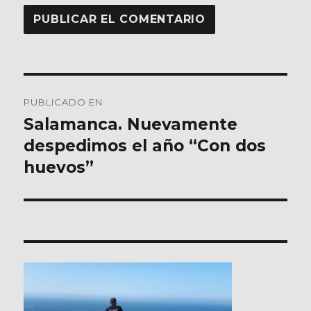
Navegación
PUBLICADO EN
de
Salamanca. Nuevamente
despedimos el año “Con dos
entradas
huevos”