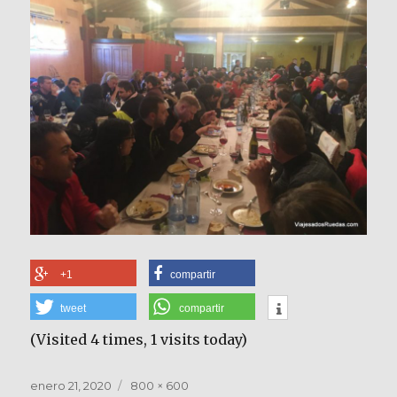
+1
compartir
tweet
compartir
(Visited 4 times, 1 visits today)
Publicado
Tamaño
enero 21, 2020
800 × 600