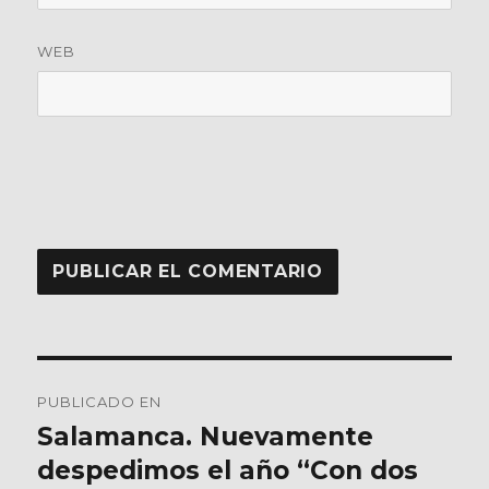
WEB
Navegación
PUBLICADO EN
de
Salamanca. Nuevamente
despedimos el año “Con dos
entradas