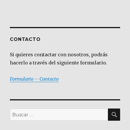
CONTACTO
Si quieres contactar con nosotros, podrás
hacerlo a través del siguiente formulario.
Formulario – Contacto
BU
Buscar
por: