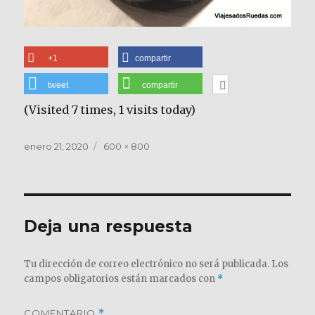
+1
compartir
tweet
compartir
(Visited 7 times, 1 visits today)
Publicado
Tamaño
enero 21, 2020
600 × 800
el
completo
Deja una respuesta
Tu dirección de correo electrónico no será publicada.
Los
campos obligatorios están marcados con
*
COMENTARIO
*