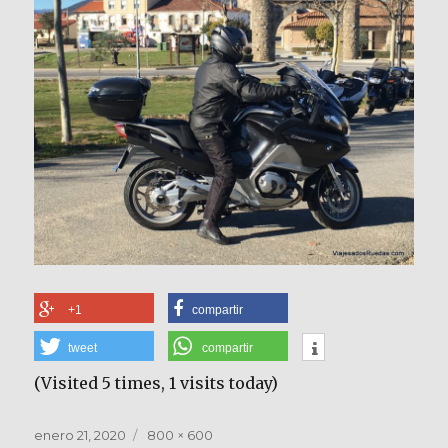
+1
compartir
tweet
compartir
(Visited 5 times, 1 visits today)
Publicado
Tamaño
enero 21, 2020
800 × 600