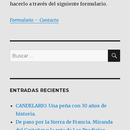
hacerlo a través del siguiente formulario.
Formulario – Contacto
BU
Buscar
por:
ENTRADAS RECIENTES
CANDELARIO. Una peña con 30 años de
historia.
De paso por la Sierra de Francia. Miranda
del Castañar y la ruta de Los Prodigios