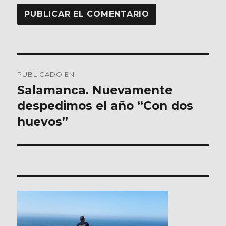
Navegación
PUBLICADO EN
de
Salamanca. Nuevamente
despedimos el año “Con dos
entradas
huevos”